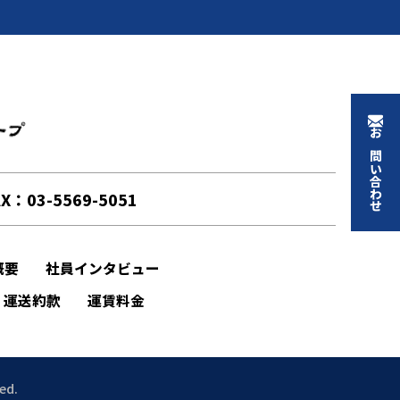
ワイエム交通 l 新木場の日本交通グループ(売上高・業
お問い合わせ
X：03-5569-5051
概要
社員インタビュー
運送約款
運賃料金
ed.