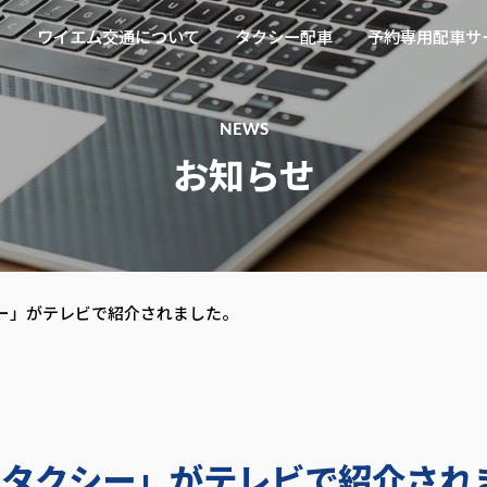
ム交通 l 新木場の日本交通グ
ワイエム交通について
タクシー配車
予約専用配車サ
NEWS
お知らせ
ー」がテレビで紹介されました。
ンタクシー」がテレビで紹介され