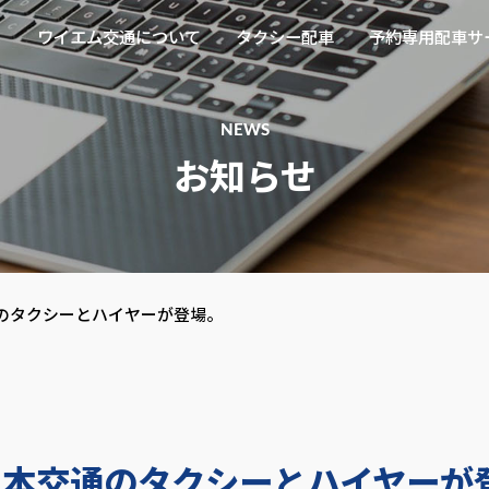
ム交通 l 新木場の日本交通グ
ワイエム交通について
タクシー配車
予約専用配車サ
NEWS
お知らせ
のタクシーとハイヤーが登場。
日本交通のタクシーとハイヤーが