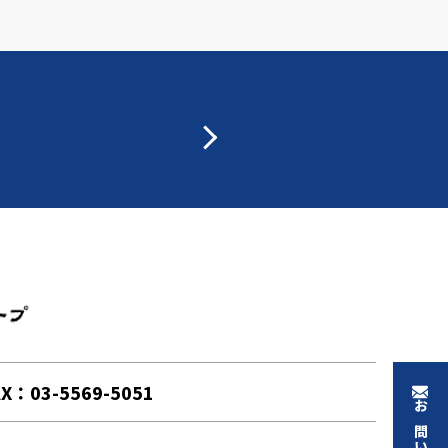
ワイエム交通 l 新木場の日本交通グループ(売上高・業
X：03-5569-5051