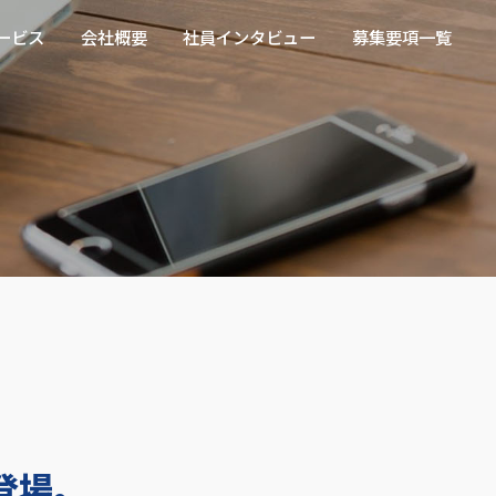
ループ(売上高・業界No.1企業
ービス
会社概要
社員インタビュー
募集要項一覧
登場。